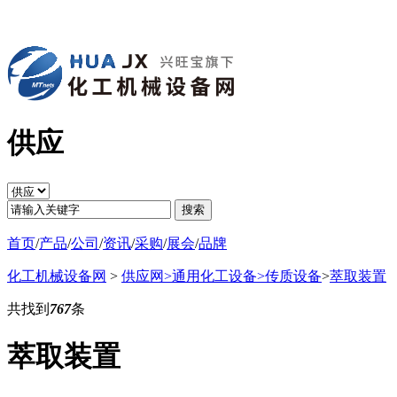
供应
搜索
首页
/
产品
/
公司
/
资讯
/
采购
/
展会
/
品牌
化工机械设备网
>
供应网
>通用化工设备
>传质设备
>
萃取装置
共找到
767
条
萃取装置